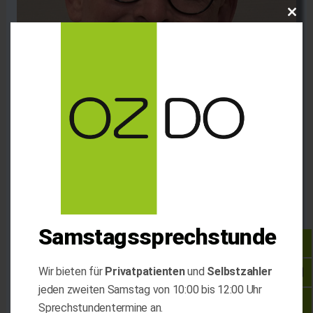
Clos
this
mod
Samstagssprechstunde
Wir bieten für
Privatpatienten
und
Selbstzahler
jeden zweiten Samstag von 10:00 bis 12:00 Uhr
Andreas Grahl
Sprechstundentermine an.