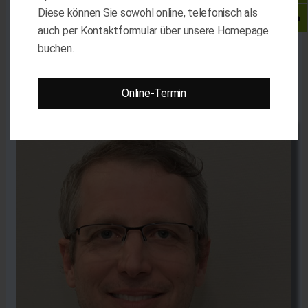
Diese können Sie sowohl online, telefonisch als
auch per Kontaktformular über unsere Homepage
buchen.
Dr. med. Tim
Wemhöner
Online-Termin