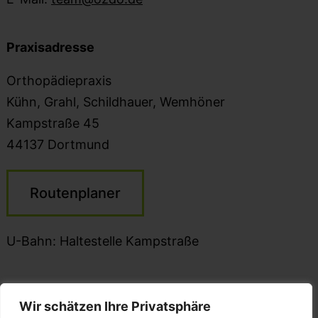
Praxisadresse
Orthopädiepraxis
Kühn, Grahl, Schildhauer, Wemhöner
Kampstraße 45
44137 Dortmund
Routenplaner
U-Bahn: Haltestelle Kampstraße
Wir schätzen Ihre Privatsphäre